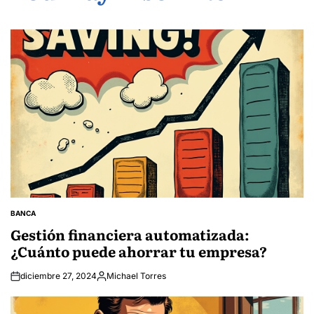
BANCA
POSTED
IN
Gestión financiera automatizada:
¿Cuánto puede ahorrar tu empresa?
diciembre 27, 2024
Michael Torres
Posted
by