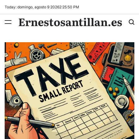
Skip
Today: domingo, agosto 9 2026
2
:
25
:
51
PM
to
Ernestosantillan.es
content