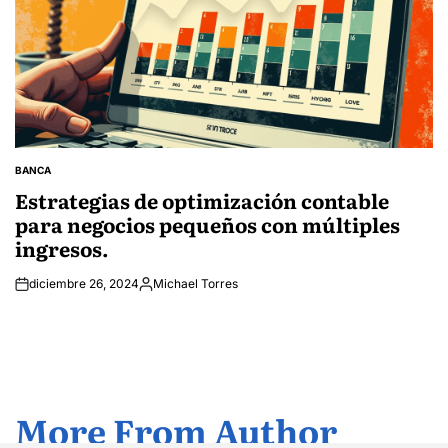
BANCA
POSTED
IN
Estrategias de optimización contable
para negocios pequeños con múltiples
ingresos.
diciembre 26, 2024
Michael Torres
Posted
by
More From Author