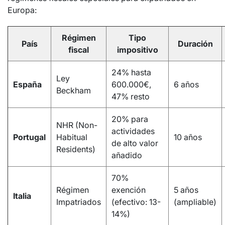
Europa:
Régimen
Tipo
País
Duración
fiscal
impositivo
24% hasta
Ley
España
600.000€,
6 años
Beckham
47% resto
20% para
NHR (Non-
actividades
Portugal
Habitual
10 años
de alto valor
Residents)
añadido
70%
Régimen
exención
5 años
Italia
Impatriados
(efectivo: 13-
(ampliable)
14%)