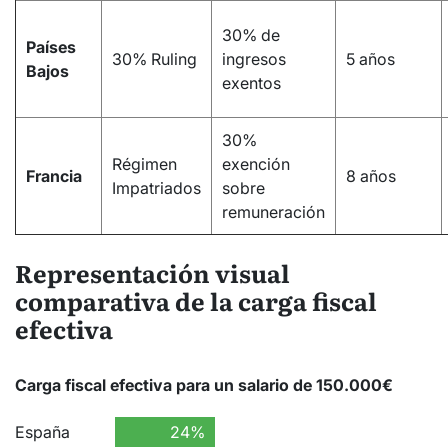
30% de
Países
30% Ruling
ingresos
5 años
Bajos
exentos
30%
Régimen
exención
Francia
8 años
Impatriados
sobre
remuneración
Representación visual
comparativa de la carga fiscal
efectiva
Carga fiscal efectiva para un salario de 150.000€
España
24%