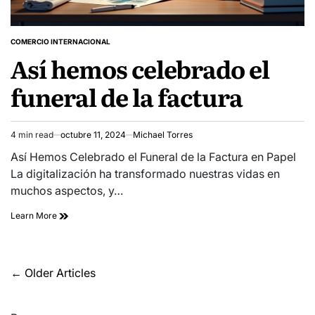
COMERCIO INTERNACIONAL
POSTED
Así hemos celebrado el
IN
funeral de la factura
4 min read
octubre 11, 2024
Michael Torres
Estimated
read
Así Hemos Celebrado el Funeral de la Factura en Papel
time
La digitalización ha transformado nuestras vidas en
muchos aspectos, y…
Learn More
Navegación
←
Older Articles
de
entradas