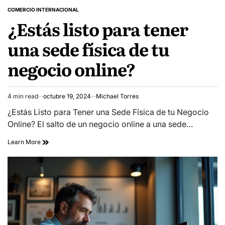
COMERCIO INTERNACIONAL
POSTED
¿Estás listo para tener
IN
una sede física de tu
negocio online?
4 min read
octubre 19, 2024
Michael Torres
Estimated
read
¿Estás Listo para Tener una Sede Física de tu Negocio
time
Online? El salto de un negocio online a una sede…
Learn More