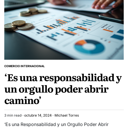
COMERCIO INTERNACIONAL
POSTED
‘Es una responsabilidad y
IN
un orgullo poder abrir
camino’
3 min read
octubre 14, 2024
Michael Torres
Estimated
read
‘Es una Responsabilidad y un Orgullo Poder Abrir
time