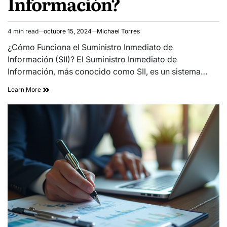
Información?
4 min read
octubre 15, 2024
Michael Torres
Estimated
read
¿Cómo Funciona el Suministro Inmediato de
time
Información (SII)? El Suministro Inmediato de
Información, más conocido como SII, es un sistema…
Learn More