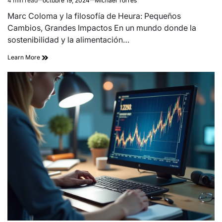
4 min read
octubre 19, 2024
Michael Torres
Estimated
read
Marc Coloma y la filosofía de Heura: Pequeños
time
Cambios, Grandes Impactos En un mundo donde la
sostenibilidad y la alimentación…
Learn More