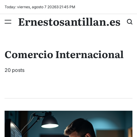
Skip
Today: viernes, agosto 7 2026
3
:
21
:
46
PM
to
Ernestosantillan.es
content
Comercio Internacional
20 posts